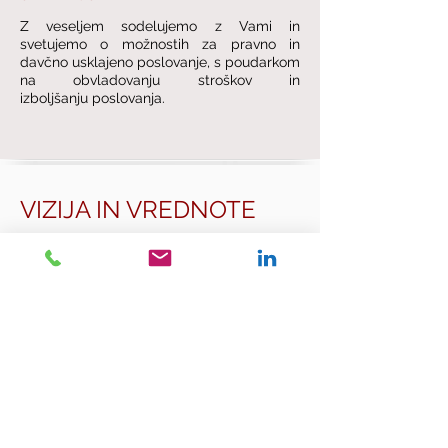
Z veseljem sodelujemo z Vami in
svetujemo o možnostih za pravno in
davčno usklajeno poslovanje, s poudarkom
na obvladovanju stroškov in
izboljšanju poslovanja.
VIZIJA IN VREDNOTE
"STROKOVNJAKI V ISKANJU
REŠITEV"
VREDNOTE
Natančnost | Delavnost |
Dostopnost | Ravnovesje
Predanost | Skrbnost | Doslednost
| Prilagodljivost
Znanje | Varnost | Odkritost | Vizija