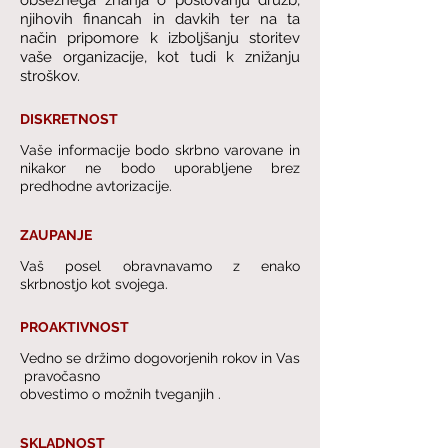
obsežnega znanja o poslovanju družb,
njihovih financah in davkih ter na ta
način pripomore k izboljšanju storitev
vaše organizacije, kot tudi k znižanju
stroškov.
DISKRETNOST
Vaše informacije bodo skrbno varovane in
nikakor ne bodo uporabljene brez
predhodne avtorizacije.
ZAUPANJE
Vaš posel obravnavamo z enako
skrbnostjo kot svojega.​
PROAKTIVNOST
Vedno se držimo dogovorjenih rokov in Vas
pravočasno
obvestimo o možnih tveganjih .
SKLADNOST