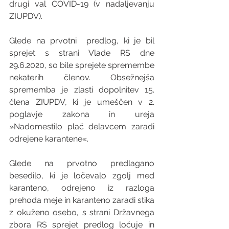
drugi val COVID-19 (v nadaljevanju 
ZIUPDV). 
Glede na prvotni  predlog, ki je bil 
sprejet s strani Vlade RS dne 
29.6.2020, so bile sprejete spremembe 
nekaterih členov. Obsežnejša 
sprememba je zlasti dopolnitev 15. 
člena ZIUPDV, ki je umeščen v 2. 
poglavje zakona in ureja 
»Nadomestilo plač delavcem zaradi 
odrejene karantene«.
Glede na prvotno predlagano 
besedilo, ki je ločevalo zgolj med 
karanteno, odrejeno iz razloga 
prehoda meje in karanteno zaradi stika 
z okuženo osebo, s strani Državnega 
zbora RS sprejet predlog ločuje in 