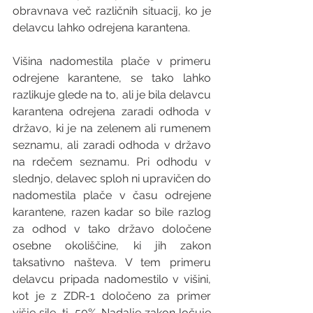
obravnava več različnih situacij, ko je 
delavcu lahko odrejena karantena. 
Višina nadomestila plače v primeru 
odrejene karantene, se tako lahko 
razlikuje glede na to, ali je bila delavcu 
karantena odrejena zaradi odhoda v 
državo, ki je na zelenem ali rumenem 
seznamu, ali zaradi odhoda v državo 
na rdečem seznamu. Pri odhodu v 
slednjo, delavec sploh ni upravičen do 
nadomestila plače v času odrejene 
karantene, razen kadar so bile razlog 
za odhod v tako državo določene 
osebne okoliščine, ki jih zakon 
taksativno našteva. V tem primeru 
delavcu pripada nadomestilo v višini, 
kot je z ZDR-1 določeno za primer 
višje sile, tj. 50%. Nadalje zakon ločuje 