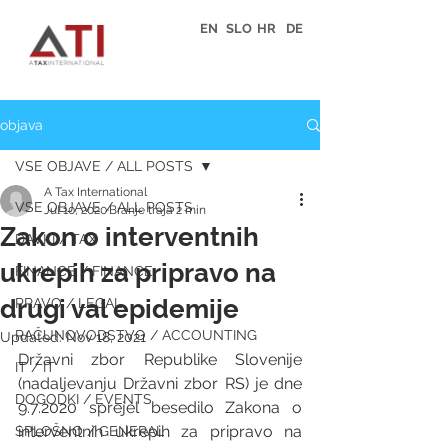
EN
SLO
HR
DE
objava
VSE OBJAVE / ALL POSTS
A Tax International
VSE OBJAVE / ALL POSTS
Jul 10, 2020
Branje traja 2 min
Zakon o interventnih
DAVKI / TAX
ukrepih za pripravo na
FINANCE / FINANCE
drugi val epidemije
PRAVO / LEGAL
RAČUNOVODSTVO / ACCOUNTING
Updated:
Nov 18, 2021
Državni zbor Republike Slovenije 
IT / IT
(nadaljevanju Državni zbor RS) je dne 
DOGODKI / EVENTS
9.7.2020 sprejel besedilo Zakona o 
interventnih ukrepih za pripravo na 
SPLOŠNO / GENERAL