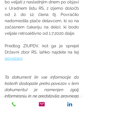
bo veljati z naslednjim dnem po objavi 
v Uradnem listu RS, z izjemo določb 
od 2. do 12. člena (tj. Povračilo 
nadomestila plače delavcem, ki so na 
začasnem čakanju na delo), ki bodo 
veljale retroaktivno od 1.7.2020 dalje.
Predlog ZIUPDV, kot ga je sprejel 
Državni zbor RS, lahko najdete na tej 
povezavi
. 
Ta dokument (in vse informacije do 
katerih dostopate preko povezav v tem 
dokumentu) je namenjen zgolj 
informiranju in ne predstavlja pravnega 
svetovanja. Prav tako so se lahko 
navedena dejstva od datuma objave 
spremenila. Pred sprejetjem ali 