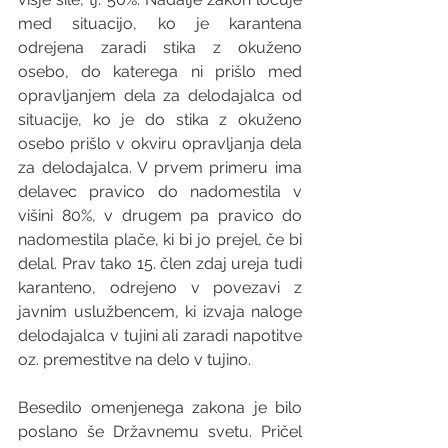
med situacijo, ko je karantena 
odrejena zaradi stika z okuženo 
osebo, do katerega ni prišlo med 
opravljanjem dela za delodajalca od 
situacije, ko je do stika z okuženo 
osebo prišlo v okviru opravljanja dela 
za delodajalca. V prvem primeru ima 
delavec pravico do nadomestila v 
višini 80%, v drugem pa pravico do 
nadomestila plače, ki bi jo prejel, če bi 
delal. Prav tako 15. člen zdaj ureja tudi 
karanteno, odrejeno v povezavi z 
javnim uslužbencem, ki izvaja naloge 
delodajalca v tujini ali zaradi napotitve 
oz. premestitve na delo v tujino.
Besedilo omenjenega zakona je bilo 
poslano še Državnemu svetu. Pričel 