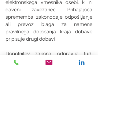
elektronskega vmesnika osebi, ki ni 
davčni zavezanec. Prihajajoča 
sprememba zakonodaje odpošiljanje 
ali prevoz blaga za namene 
pravilnega določanja kraja dobave 
pripisuje drugi dobavi.
Dopolnitev zakona odpravlja tudi 
določene administrativne 
obremenitve. Od uveljavitve 
sprememb dalje bodo nekatere 
oprostitve DDV namreč mogoče tudi 
za nastajajoči okvir skupne varnostne 
in obrambne politike EU. Zaenkrat so 
tovrstne oprostitve DDV na voljo 
samo za misije v okviru zveze NATO.
Celotno besedilo z vsemi 
podrobnostmi sprememb ZDDV-1 