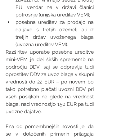
EU, vendar ne v državi članici 
potrošnje (unijska ureditev VEM);
posebna ureditev za prodajo na 
daljavo s tretjih ozemelj ali iz 
tretjih držav uvoženega blaga 
(uvozna ureditev VEM).
Razširitev uporabe posebne ureditve 
mini-VEM je del širših sprememb na 
področju DDV, saj se odpravlja tudi 
oprostitev DDV za uvoz blaga v skupni 
vrednosti do 22 EUR – po novem bo 
tako potrebno plačati uvozni DDV pri 
vseh pošiljkah ne glede na vrednost 
blaga, nad vrednostjo 150 EUR pa tudi 
uvozne dajatve.
Ena od pomembnejših novosti je, da 
se v določenih primerih prilagaja 