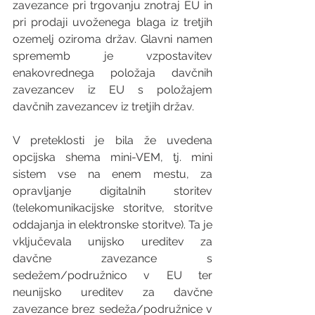
zavezance pri trgovanju znotraj EU in 
pri prodaji uvoženega blaga iz tretjih 
ozemelj oziroma držav. Glavni namen 
sprememb je vzpostavitev 
enakovrednega položaja davčnih 
zavezancev iz EU s položajem 
davčnih zavezancev iz tretjih držav.
V preteklosti je bila že uvedena 
opcijska shema mini-VEM, tj. mini 
sistem vse na enem mestu, za 
opravljanje digitalnih storitev 
(telekomunikacijske storitve, storitve 
oddajanja in elektronske storitve). Ta je 
vključevala unijsko ureditev za 
davčne zavezance s 
sedežem/podružnico v EU ter 
neunijsko ureditev za davčne 
zavezance brez sedeža/podružnice v 