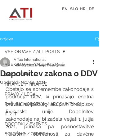
EN
SLO
HR
DE
objava
VSE OBJAVE / ALL POSTS
A Tax International
VSE OBJAVE / ALL POSTS
Mar 10, 2021
Branje traja 3 min
Dopolnitev zakona o DDV
DAVKI / TAX
Updated:
Nov 18, 2021
FINANCE / FINANCE
Obetajo se spremembe zakonodaje s 
PRAVO / LEGAL
področja DDV, ki prinašajo enotna 
pravila na podlagi skupnih predpisov 
RAČUNOVODSTVO / ACCOUNTING
Evropske unije. Dopolnitev 
IT / IT
zakonodaje naj bi začela veljati 1. julija 
DOGODKI / EVENTS
2021, prinaša pa poenostavitve 
nekaterih obveznosti za davčne 
SPLOŠNO / GENERAL