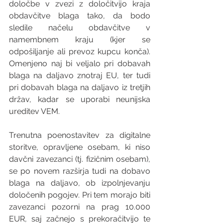
določbe v zvezi z določitvijo kraja 
obdavčitve blaga tako, da bodo 
sledile načelu obdavčitve v 
namembnem kraju (kjer se 
odpošiljanje ali prevoz kupcu konča). 
Omenjeno naj bi veljalo pri dobavah 
blaga na daljavo znotraj EU, ter tudi 
pri dobavah blaga na daljavo iz tretjih 
držav, kadar se uporabi neunijska 
ureditev VEM.
Trenutna poenostavitev za digitalne 
storitve, opravljene osebam, ki niso 
davčni zavezanci (tj. fizičnim osebam), 
se po novem razširja tudi na dobavo 
blaga na daljavo, ob izpolnjevanju 
določenih pogojev. Pri tem morajo biti 
zavezanci pozorni na prag 10.000 
EUR, saj začnejo s prekoračitvijo te 