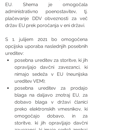
EU. Shema je omogočala 
administrativno poenostavitev, tj. 
plačevanje DDV obveznosti za več 
držav EU prek poročanja v eni državi.
S 1. julijem 2021 bo omogočena 
opcijska uporaba naslednjih posebnih 
ureditev:
posebna ureditev za storitve, ki jih 
opravljajo davčni zavezanci, ki 
nimajo sedeža v EU (neunijska 
ureditev VEM);
posebna ureditev za prodajo 
blaga na daljavo znotraj EU, za 
dobavo blaga v državi članici 
preko elektronskih vmesnikov, ki 
omogočajo dobavo, in za 
storitve, ki jih opravljajo davčni      
zavezanci, ki imajo sedež znotraj 