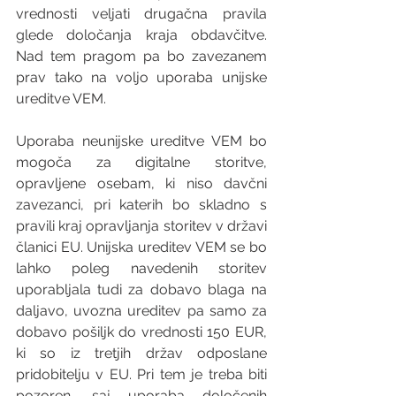
vrednosti veljati drugačna pravila 
glede določanja kraja obdavčitve. 
Nad tem pragom pa bo zavezanem 
prav tako na voljo uporaba unijske 
ureditve VEM.
Uporaba neunijske ureditve VEM bo 
mogoča za digitalne storitve, 
opravljene osebam, ki niso davčni 
zavezanci, pri katerih bo skladno s 
pravili kraj opravljanja storitev v državi 
članici EU. Unijska ureditev VEM se bo 
lahko poleg navedenih storitev 
uporabljala tudi za dobavo blaga na 
daljavo, uvozna ureditev pa samo za 
dobavo pošiljk do vrednosti 150 EUR, 
ki so iz tretjih držav odposlane 
pridobitelju v EU. Pri tem je treba biti 
pozoren, saj uporaba določenih 