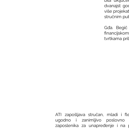
bila uključ
dvanajst go
više projeka
stručnim pub
Gđa. Begič
financijsko
tvrtkama pri
ATI zapošljava stručan, mladi i fle
ugodno i zanimljivo poslovno 
zaposlenika za unapređenje i na p