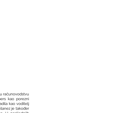
e u računovodstvu
pers kao porezni
adila kao voditelj
ilanez je također