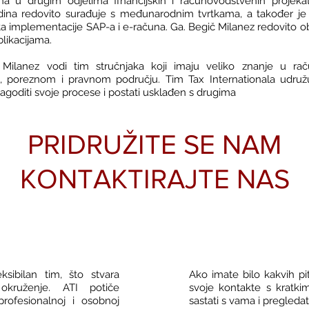
ena u drugim odjelima financijskih i računovodstvenih projeka
dina redovito surađuje s međunarodnim tvrtkama, a također je 
ta implementacije SAP-a i e-računa. Ga. Begič Milanez redovito ob
likacijama.
 Milanez vodi tim stručnjaka koji imaju veliko znanje u ra
m, poreznom i pravnom području. Tim Tax Internationala udru
lagoditi svoje procese i postati usklađen s drugima
PRIDRUŽITE SE NAM
KONTAKTIRAJTE NAS
ksibilan tim, što stvara
Ako imate bilo kakvih p
okruženje. ATI potiče
svoje kontakte s kratk
rofesionalnoj i osobnoj
sastati s vama i pregleda