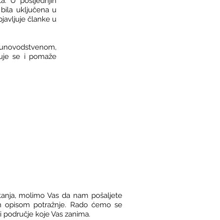
ta.
U posljednjih
bila uključena u
javljuje članke u
čunovodstvenom,
žuje se i pomaže
itanja, molimo Vas da nam pošaljete
im opisom potražnje. Rado ćemo se
ti područje koje Vas zanima.