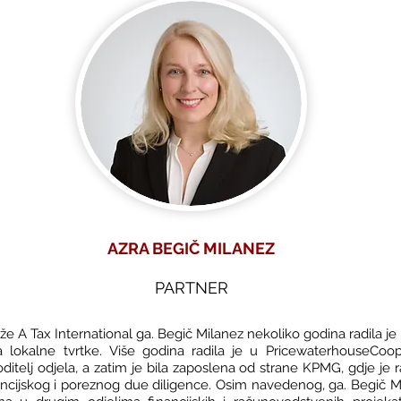
AZRA BEGIČ MILANEZ
PARTNER
e A Tax International ga. Begič Milanez
nekoliko godina radila j
ma lokalne tvrtke. Više godina radila je u PricewaterhouseCoo
voditelj odjela, a zatim je bila zaposlena od strane KPMG, gdje je r
ancijskog i poreznog due diligence. Osim navedenog, ga. Begič M