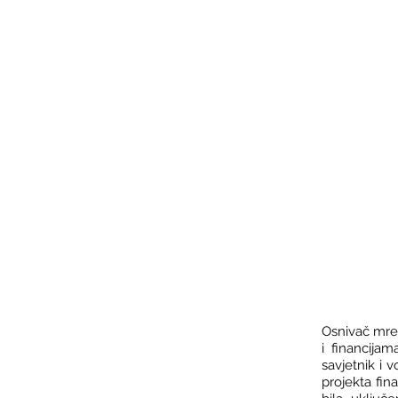
Osnivač mrež
i financija
savjetnik i 
projekta fin