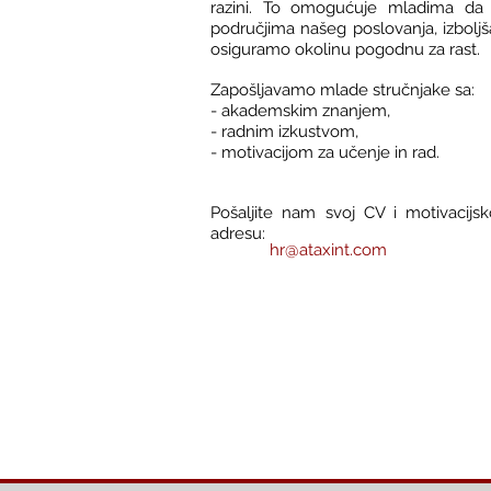
razini. To omogućuje mladima da 
područjima našeg poslovanja, izboljš
osiguramo okolinu pogodnu za rast.
Zapošljavamo mlade stručnjake sa:
- akademskim znanjem,
- radnim izkustvom,
- motivacijom za učenje in rad.
Pošaljite nam svoj CV i motivacijs
adresu:
hr@ataxint.com