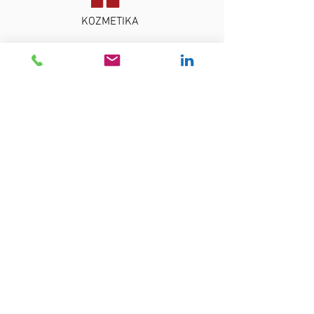
KOZMETIKA
OPREMA ZA KUPAONE
BANKARSTVO
A TAX INTERNATIONAL D.O.O.
Cankarjeva cesta 3
1000 Ljubljana | Slovenija
Porezni broj:
98436341
Matični broj:
6641849000
Karta