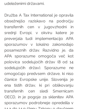
udeleženimi državami.
Družba A Tax International je opravila 
obsežnejšo raziskavo na področju 
transfernih cen v jugovzhodni in 
srednji Evropi, v okviru katere je 
preverjala tudi implementacijo APA 
sporazumov v lokalno zakonodajo 
posameznih držav. Razvidno je, da 
APA sporazume omogoča več kot 
polovica sodelujočih držav (8 od 14 
sodelujočih držav). Sporazume ne 
omogočajo predvsem države, ki niso 
članice Evropske unije. Slovenija je 
ena tistih držav, ki pri oblikovanju 
transfernih cen sledi Smernicam 
OECD, in je pogoje za sklenitev APA 
sporazumov podrobneje opredelila v 
14.a do 14.g členu Zakonu o davčnem 