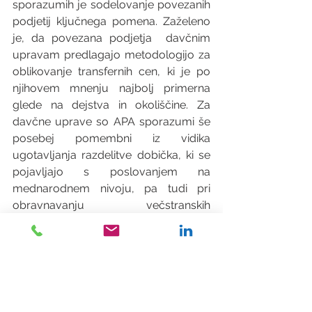
sporazumih je sodelovanje povezanih 
podjetij ključnega pomena. Zaželeno 
je, da povezana podjetja  davčnim 
upravam predlagajo metodologijo za 
oblikovanje transfernih cen, ki je po 
njihovem mnenju najbolj primerna 
glede na dejstva in okoliščine. Za 
davčne uprave so APA sporazumi še 
posebej pomembni iz vidika 
ugotavljanja razdelitve dobička, ki se 
pojavljajo s poslovanjem na 
mednarodnem nivoju, pa tudi pri 
obravnavanju večstranskih 
dogovorov o delitvi stroškov. 
Dodatno, APA sporazumi igrajo 
pomembno vlogo tudi pri 
odpravljanju težav z razdelitvijo 
dobička stalnim poslovnim enotam in 
podružnicam.