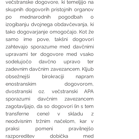
večstranske dogovore, ki temeljijo na 
skupnih dogovorih pristojnih organov 
po mednarodnih pogodbah o 
izogibanju dvojnega obdavčevanja, ki 
tako dogovarjanje omogočajo. Kot že 
samo ime pove, takšni dogovori 
zahtevajo sporazume med davčnimi 
upravami ter dogovore med vsako 
sodelujočo davčno upravo ter 
zadevnim davčnim zavezancem. Kljub 
obsežnejši birokraciji napram 
enostranskim dogovorom, 
dvostranski oz. večstranski APA 
sporazumi davčnim zavezancem 
zagotavljajo, da so dogovori (in s tem 
transferne cene) v skladu z 
neodvisnim tržnim načelom, kar v 
praksi pomeni pravilnejšo 
razporeditev dobička med 