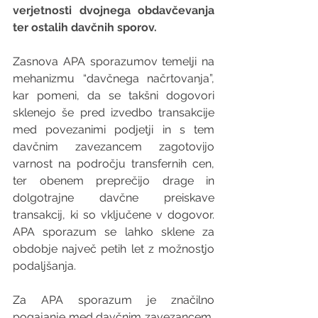
verjetnosti dvojnega obdavčevanja 
ter ostalih davčnih sporov.
Zasnova APA sporazumov temelji na 
mehanizmu “davčnega načrtovanja”, 
kar pomeni, da se takšni dogovori 
sklenejo še pred izvedbo transakcije 
med povezanimi podjetji in s tem 
davčnim zavezancem zagotovijo 
varnost na področju transfernih cen, 
ter obenem preprečijo drage in 
dolgotrajne davčne preiskave 
transakcij, ki so vključene v dogovor. 
APA sporazum se lahko sklene za 
obdobje največ petih let z možnostjo 
podaljšanja.
Za APA sporazum je značilno 
pogajanje med davčnim zavezancem, 