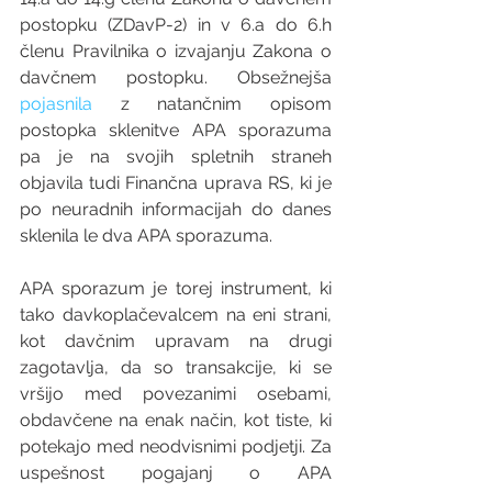
postopku (ZDavP-2) in v 6.a do 6.h 
členu Pravilnika o izvajanju Zakona o 
davčnem postopku. Obsežnejša 
pojasnila
 z natančnim opisom 
postopka sklenitve APA sporazuma 
pa je na svojih spletnih straneh 
objavila tudi Finančna uprava RS, ki je 
po neuradnih informacijah do danes 
sklenila le dva APA sporazuma.
APA sporazum je torej instrument, ki 
tako davkoplačevalcem na eni strani, 
kot davčnim upravam na drugi 
zagotavlja, da so transakcije, ki se 
vršijo med povezanimi osebami, 
obdavčene na enak način, kot tiste, ki 
potekajo med neodvisnimi podjetji. Za 
uspešnost pogajanj o APA 