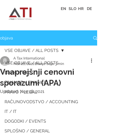
EN
SLO
HR
DE
objava
VSE OBJAVE / ALL POSTS
A Tax International
VSE OBJAVE / ALL POSTS
Mar 26, 2021
Branje traja 3 min
Vnaprejšnji cenovni
DAVKI / TAX
sporazumi (APA)
FINANCE / FINANCE
Updated:
Nov 18, 2021
PRAVO / LEGAL
RAČUNOVODSTVO / ACCOUNTING
IT / IT
DOGODKI / EVENTS
SPLOŠNO / GENERAL