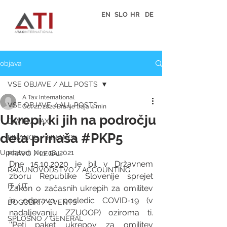
EN
SLO
HR
DE
objava
VSE OBJAVE / ALL POSTS
A Tax International
VSE OBJAVE / ALL POSTS
Oct 21, 2020
Branje traja 4 min
Ukrepi, ki jih na področju
DAVKI / TAX
dela prinaša #PKP5
FINANCE / FINANCE
Updated:
Nov 18, 2021
PRAVO / LEGAL
Dne 15.10.2020 je bil v Državnem 
RAČUNOVODSTVO / ACCOUNTING
zboru Republike Slovenije sprejet 
IT / IT
Zakon o začasnih ukrepih za omilitev 
in odpravo posledic COVID-19 (v 
DOGODKI / EVENTS
nadaljevanju ZZUOOP) oziroma ti. 
SPLOŠNO / GENERAL
''Peti paket ukrepov za omilitev 