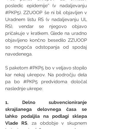
posledic epidemije'' (v nadaljevanju 
#PKP5
). ZZUOOP še ni bil objavljen v 
Uradnem listu RS (v nadaljevanju UL 
RS), vendar se njegovo objavo 
pričakuje v kratkem. Glede na uradno 
objavljeno končno besedilo ZZUOOP 
so mogoča odstopanja od spodaj 
navedenega.
S paketom 
#PKP5
 bo v veljavo stopilo 
kar nekaj ukrepov. Na področju dela 
pa bo 
#PKP5
 predvidoma določal 
naslednje ukrepe:
1. Delno subvencioniranje 
skrajšanega delovnega časa se 
lahko podaljša na podlagi sklepa 
Vlade RS
, za obdobje v skupnem 