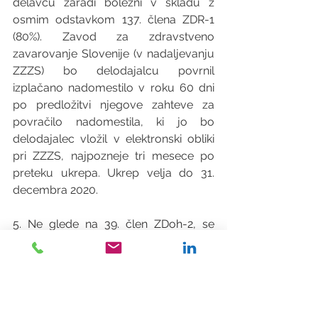
delavcu zaradi bolezni v skladu z 
osmim odstavkom 137. člena ZDR-1 
(80%). Zavod za zdravstveno 
zavarovanje Slovenije (v nadaljevanju 
ZZZS) bo delodajalcu povrnil 
izplačano nadomestilo v roku 60 dni 
po predložitvi njegove zahteve za 
povračilo nadomestila, ki jo bo 
delodajalec vložil v elektronski obliki 
pri ZZZS, najpozneje tri mesece po 
preteku ukrepa. Ukrep velja do 31. 
decembra 2020.
5. Ne glede na 39. člen ZDoh-2, se 
testiranja na SARS-CoV-2, ki jih bo 
plačal delodajalec, in na katera bo 
delavce napotil delodajalec, se ne 
bodo štela za boniteto
. Ukrep bo 
veljal do 30. junija 2021 in ga Vlada RS 