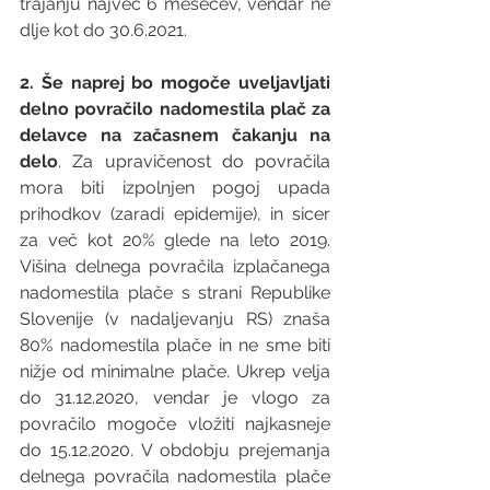
trajanju največ 6 mesecev, vendar ne 
dlje kot do 30.6.2021.
2. Še naprej bo mogoče uveljavljati 
delno povračilo nadomestila plač 
za 
delavce
 na začasnem čakanju na 
delo
. Za upravičenost 
do povračila 
mora biti izpolnjen pogoj upada 
prihodkov (zaradi epidemije), in sicer 
za več kot 20% glede na leto 2019. 
Višina delnega povračila izplačanega 
nadomestila plače s strani Republike 
Slovenije (v nadaljevanju RS) znaša 
80% nadomestila plače in ne sme biti 
nižje od minimalne plače. Ukrep velja 
do 31.12.2020, vendar je vlogo za 
povračilo mogoče vložiti najkasneje 
do 15.12.2020. V obdobju prejemanja 
delnega povračila nadomestila plače 