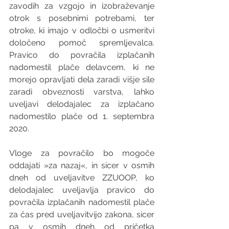
zavodih za vzgojo in izobraževanje 
otrok s posebnimi potrebami, ter 
otroke, ki imajo v odločbi o usmeritvi 
določeno pomoč spremljevalca. 
Pravico do povračila izplačanih 
nadomestil plače delavcem, ki ne 
morejo opravljati dela zaradi višje sile 
zaradi obveznosti varstva, lahko 
uveljavi delodajalec za izplačano 
nadomestilo plače od 1. septembra 
2020. 
Vloge za povračilo bo mogoče 
oddajati »za nazaj«, in sicer v osmih 
dneh od uveljavitve ZZUOOP, ko 
delodajalec uveljavlja pravico do 
povračila izplačanih nadomestil plače 
za čas pred uveljavitvijo zakona, sicer 
pa v osmih dneh od pričetka 