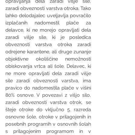
opravljanja dela zaradi višje sile, 
zaradi obveznosti varstva otroka. Tako 
lahko delodajalec uveljavlja povračilo 
izplačanih nadomestil plače za 
delavce, ki ne morejo opravljati dela 
zaradi višje sile, ki je posledica 
obveznosti varstva otroka zaradi 
odrejene karantene, ali druge zunanje 
objektivne okoliščine nemožnosti 
obiskovanja vrtca ali šole. 
Delavec, ki 
ne more opravljati dela zaradi višje 
sile zaradi obveznosti varstva, ima 
pravico do nadomestila plače v višini 
80% osnove. V povezavi z višjo silo, 
zaradi obveznosti varstva otrok, se 
šteje otroke do vključno 5. razreda 
osnovne šole, otroke v prilagojenih in 
posebnih programih v osnovnih šolah 
s prilagojenim programom in v 