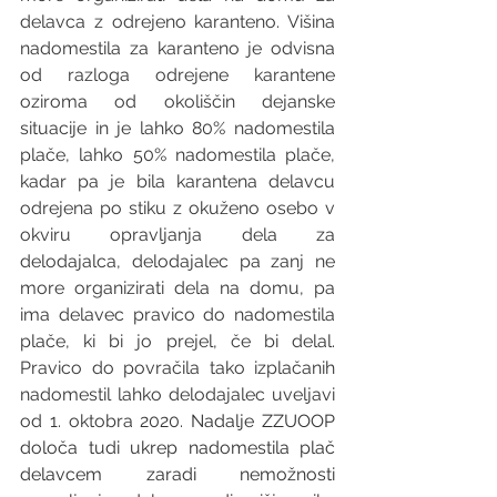
delavca z odrejeno karanteno. Višina 
nadomestila za karanteno je odvisna 
od razloga odrejene karantene 
oziroma od okoliščin dejanske 
situacije in je lahko 80% nadomestila 
plače, lahko 50% nadomestila plače, 
kadar pa je bila karantena delavcu 
odrejena po stiku z okuženo osebo v 
okviru opravljanja dela za 
delodajalca, delodajalec pa zanj ne 
more organizirati dela na domu, pa 
ima delavec pravico do nadomestila 
plače, ki bi jo prejel, če bi delal. 
Pravico do povračila tako izplačanih 
nadomestil lahko delodajalec uveljavi 
od 1. oktobra 2020. 
Nadalje ZZUOOP 
določa tudi ukrep nadomestila plač 
delavcem zaradi nemožnosti 