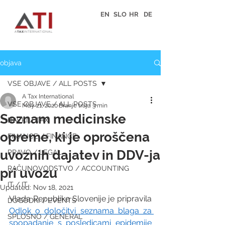
EN
SLO
HR
DE
objava
VSE OBJAVE / ALL POSTS
A Tax International
VSE OBJAVE / ALL POSTS
May 21, 2020
Branje traja 3 min
Seznam medicinske
DAVKI / TAX
opreme, ki je oproščena
FINANCE / FINANCE
uvoznih dajatev in DDV-ja
PRAVO / LEGAL
RAČUNOVODSTVO / ACCOUNTING
pri uvozu
IT / IT
Updated:
Nov 18, 2021
Vlada Republike Slovenije je pripravila 
DOGODKI / EVENTS
Odlok o določitvi seznama blaga za 
SPLOŠNO / GENERAL
spopadanje s posledicami epidemije 