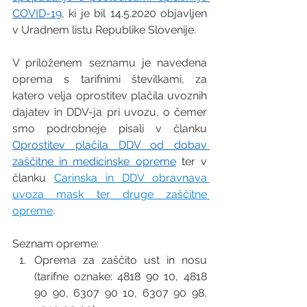
COVID-19
, ki je bil 14.5.2020 objavljen 
v Uradnem listu Republike Slovenije. 
V priloženem seznamu je navedena 
oprema s tarifnimi številkami, za 
katero velja oprostitev plačila uvoznih 
dajatev in DDV-ja pri uvozu, o čemer 
smo podrobneje pisali v članku 
Oprostitev plačila DDV od dobav 
zaščitne in medicinske opreme
 ter v 
članku 
Carinska in DDV obravnava 
uvoza mask ter druge zaščitne 
opreme
.  
Seznam opreme: 
Oprema za zaščito ust in nosu 
(tarifne oznake: 4818 90 10, 4818 
90 90, 6307 90 10, 6307 90 98, 