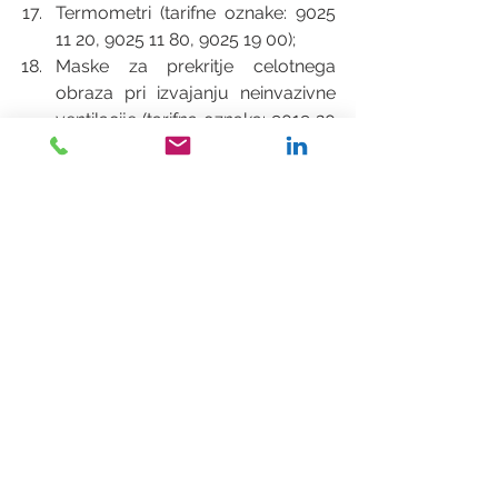
Termometri (tarifne oznake: 9025 
11 20, 9025 11 80, 9025 19 00); 
Maske za prekritje celotnega 
obraza pri izvajanju neinvazivne 
ventilacije (tarifna oznaka: 9019 20 
00). 
Če se vam ob vseh podatkih še vedno 
porajajo vprašanja, se lahko obrnete 
na naše svetovalce, ki vam bodo z 
veseljem pomagali.
Ta dokument (in vse informacije do 
katerih dostopate preko povezav v tem 
dokumentu) je namenjen zgolj 
informiranju in ne predstavlja pravnega 
svetovanja. Prav tako so se lahko 
navedena dejstva od datuma objave 
spremenila. Pred sprejetjem ali 