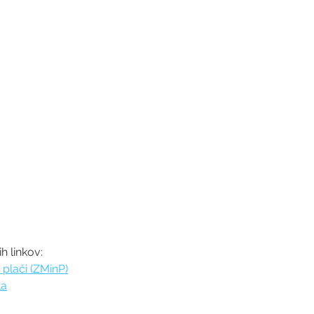
 linkov:
 plači (ZMinP)
la