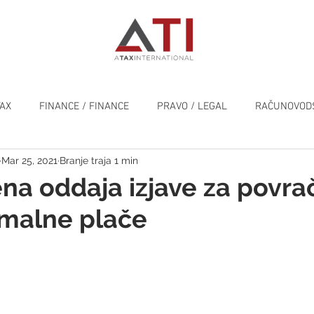
TAX
FINANCE / FINANCE
PRAVO / LEGAL
RAČUNOVODS
Mar 25, 2021
Branje traja 1 min
SPLOŠNO / GENERAL
a oddaja izjave za povrač
imalne plače