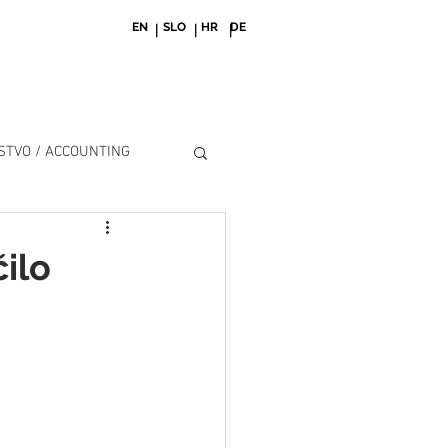
EN
SLO
HR
DE
| | |
TVO / ACCOUNTING
ilo