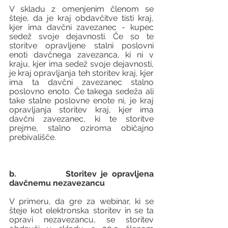
V skladu z omenjenim členom se 
šteje, da je kraj obdavčitve tisti kraj, 
kjer ima davčni zavezanec - kupec 
sedež svoje dejavnosti. Če so te 
storitve opravljene stalni poslovni 
enoti davčnega zavezanca, ki ni v 
kraju, kjer ima sedež svoje dejavnosti, 
je kraj opravljanja teh storitev kraj, kjer 
ima ta davčni zavezanec stalno 
poslovno enoto. Če takega sedeža ali 
take stalne poslovne enote ni, je kraj 
opravljanja storitev kraj, kjer ima 
davčni zavezanec, ki te storitve 
prejme, stalno oziroma običajno 
prebivališče.
b.            Storitev je opravljena 
davčnemu nezavezancu
V primeru, da gre za webinar, ki se 
šteje kot elektronska storitev in se ta 
opravi nezavezancu, se storitev 