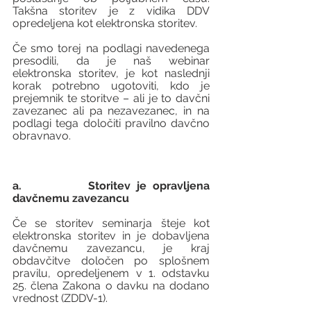
Takšna storitev je z vidika DDV 
opredeljena kot elektronska storitev. 
Če smo torej na podlagi navedenega 
presodili, da je naš webinar 
elektronska storitev, je kot naslednji 
korak potrebno ugotoviti, kdo je 
prejemnik te storitve – ali je to davčni 
zavezanec ali pa nezavezanec, in na 
podlagi tega določiti pravilno davčno 
obravnavo.
a.           Storitev je opravljena 
davčnemu zavezancu
Če se storitev seminarja šteje kot 
elektronska storitev in je dobavljena 
davčnemu zavezancu, je kraj 
obdavčitve določen po splošnem 
pravilu, opredeljenem v 1. odstavku 
25. člena Zakona o davku na dodano 
vrednost (ZDDV-1). 