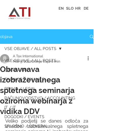
EN
SLO
HR
DE
objava
VSE OBJAVE / ALL POSTS
A Tax International
VSE OBJAVE / ALL POSTS
Mar 3, 2022
Branje traja 6 min
Obravnava
DAVKI / TAX
izobraževalnega
FINANCE / FINANCE
spletnega seminarja
PRAVO / LEGAL
RAČUNOVODSTVO / ACCOUNTING
oziroma webinarja z
IT / IT
vidika DDV
DOGODKI / EVENTS
Veliko podjetij se danes odloča za 
izvedbo izobraževalnega spletnega 
SPLOŠNO / GENERAL