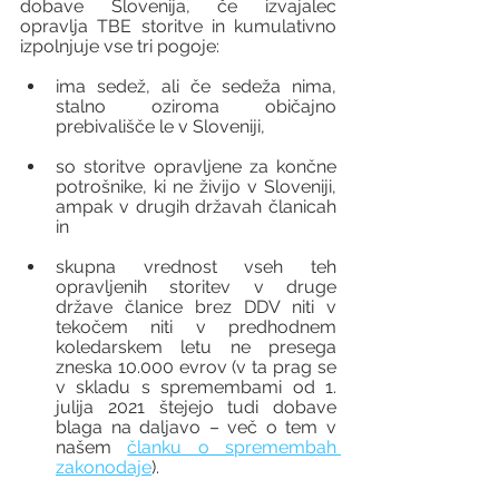
dobave Slovenija, če izvajalec 
opravlja TBE storitve in kumulativno 
izpolnjuje vse tri pogoje:
ima sedež, ali če sedeža nima, 
stalno oziroma običajno 
prebivališče le v Sloveniji, 
so storitve opravljene za končne 
potrošnike, ki ne živijo v Sloveniji, 
ampak v drugih državah članicah 
in 
skupna vrednost vseh teh 
opravljenih storitev v druge 
države članice brez DDV niti v 
tekočem niti v predhodnem 
koledarskem letu ne presega 
zneska 10.000 evrov (v ta prag se 
v skladu s spremembami od 1. 
julija 2021 štejejo tudi dobave 
blaga na daljavo – več o tem v 
našem 
članku o spremembah 
zakonodaje
). 