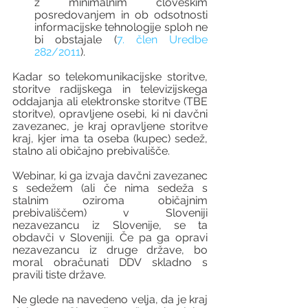
z minimalnim človeškim 
posredovanjem in ob odsotnosti 
informacijske tehnologije sploh ne 
bi obstajale (
7. člen Uredbe 
282/2011
).
Kadar so telekomunikacijske storitve, 
storitve radijskega in televizijskega 
oddajanja ali elektronske storitve (TBE 
storitve), opravljene osebi, ki ni davčni 
zavezanec, je kraj opravljene storitve 
kraj, kjer ima ta oseba (kupec) sedež, 
stalno ali običajno prebivališče. 
Webinar, ki ga izvaja davčni zavezanec 
s sedežem (ali če nima sedeža s 
stalnim oziroma običajnim 
prebivališčem) v Sloveniji 
nezavezancu iz Slovenije, se ta 
obdavči v Sloveniji. Če pa ga opravi 
nezavezancu iz druge države, bo 
moral obračunati DDV skladno s 
pravili tiste države. 
Ne glede na navedeno velja, da je kraj 