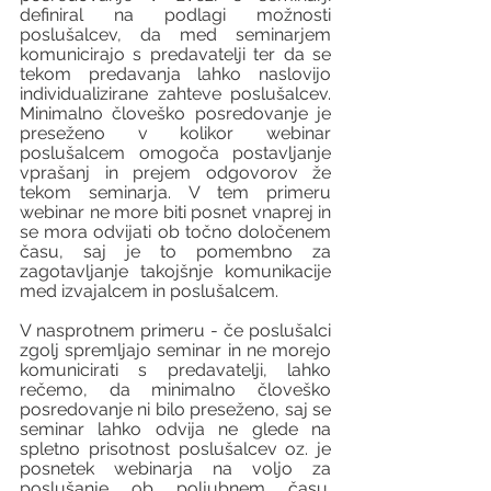
definiral na podlagi možnosti 
poslušalcev, da med seminarjem 
komunicirajo s predavatelji ter da se 
tekom predavanja lahko naslovijo 
individualizirane zahteve poslušalcev. 
Minimalno človeško posredovanje je 
preseženo v kolikor webinar 
poslušalcem omogoča postavljanje 
vprašanj in prejem odgovorov že 
tekom seminarja. V tem primeru 
webinar ne more biti posnet vnaprej in 
se mora odvijati ob točno določenem 
času, saj je to pomembno za 
zagotavljanje takojšnje komunikacije 
med izvajalcem in poslušalcem.
V nasprotnem primeru - če poslušalci 
zgolj spremljajo seminar in ne morejo 
komunicirati s predavatelji, lahko 
rečemo, da minimalno človeško 
posredovanje ni bilo preseženo, saj se 
seminar lahko odvija ne glede na 
spletno prisotnost poslušalcev oz. je 
posnetek webinarja na voljo za 
poslušanje ob poljubnem času. 