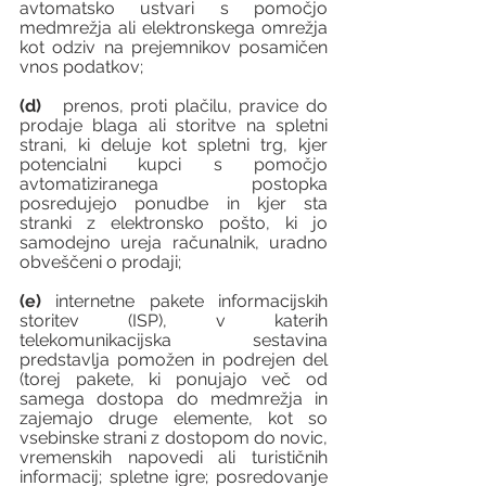
avtomatsko ustvari s pomočjo 
medmrežja ali elektronskega omrežja 
kot odziv na prejemnikov posamičen 
vnos podatkov;
(d) 
  prenos, proti plačilu, pravice do 
prodaje blaga ali storitve na spletni 
strani, ki deluje kot spletni trg, kjer 
potencialni kupci s pomočjo 
avtomatiziranega postopka 
posredujejo ponudbe in kjer sta 
stranki z elektronsko pošto, ki jo 
samodejno ureja računalnik, uradno 
obveščeni o prodaji; 
(e)
 internetne pakete informacijskih 
storitev (ISP), v katerih 
telekomunikacijska sestavina 
predstavlja pomožen in podrejen del 
(torej pakete, ki ponujajo več od 
samega dostopa do medmrežja in 
zajemajo druge elemente, kot so 
vsebinske strani z dostopom do novic, 
vremenskih napovedi ali turističnih 
informacij; spletne igre; posredovanje 