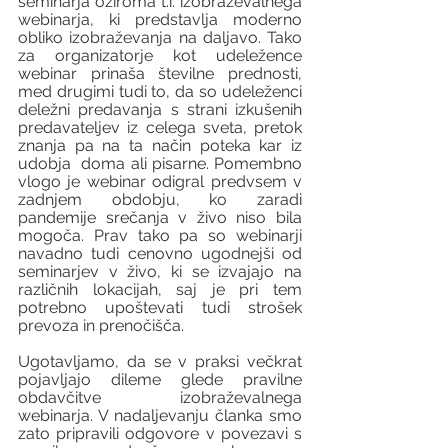
seminarja oziroma t.i. izobraževalnega 
webinarja, ki predstavlja moderno 
obliko izobraževanja na daljavo. Tako 
za organizatorje kot udeležence 
webinar prinaša številne prednosti, 
med drugimi tudi to, da so udeleženci 
deležni predavanja s strani izkušenih 
predavateljev iz celega sveta, pretok 
znanja pa na ta način poteka kar iz 
udobja  doma ali pisarne. Pomembno 
vlogo je webinar odigral predvsem v 
zadnjem obdobju, ko zaradi 
pandemije srečanja v živo niso bila 
mogoča. Prav tako pa so webinarji 
navadno tudi cenovno ugodnejši od 
seminarjev v živo, ki se izvajajo na 
različnih lokacijah, saj je pri tem 
potrebno upoštevati tudi strošek 
prevoza in prenočišča.
Ugotavljamo, da se v praksi večkrat 
pojavljajo dileme glede pravilne 
obdavčitve izobraževalnega 
webinarja. V nadaljevanju članka smo 
zato pripravili odgovore v povezavi s 