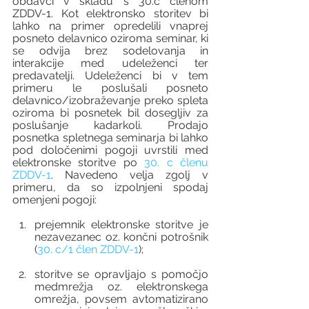
obdavči v skladu s 30.c členom 
ZDDV-1. Kot elektronsko storitev bi 
lahko na primer opredelili vnaprej 
posneto delavnico oziroma seminar, ki 
se odvija brez sodelovanja in 
interakcije med udeleženci ter 
predavatelji. Udeleženci bi v tem 
primeru le poslušali posneto 
delavnico/izobraževanje preko spleta 
oziroma bi posnetek bil dosegljiv za 
poslušanje kadarkoli. Prodajo 
posnetka spletnega seminarja bi lahko 
pod določenimi pogoji uvrstili med 
elektronske storitve po 
30. c členu 
ZDDV-1
. Navedeno velja zgolj v 
primeru, da so izpolnjeni spodaj 
omenjeni pogoji:
prejemnik elektronske storitve je 
nezavezanec oz. končni potrošnik 
(
30. c/1 člen ZDDV-1
);
storitve se opravljajo s pomočjo 
medmrežja oz. elektronskega 
omrežja, povsem avtomatizirano 