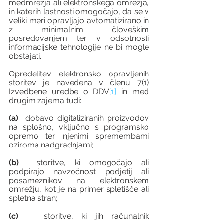
medmrežja ali elektronskega omrežja, 
in katerih lastnosti omogočajo, da se v 
veliki meri opravljajo avtomatizirano in 
z minimalnim človeškim 
posredovanjem ter v odsotnosti 
informacijske tehnologije ne bi mogle 
obstajati. 
Opredelitev elektronsko opravljenih 
storitev je navedena v členu 7(1) 
Izvedbene uredbe o DDV
[1]
 in med 
drugim zajema tudi:
(a)
  dobavo digitaliziranih proizvodov 
na splošno, vključno s programsko 
opremo ter njenimi spremembami 
oziroma nadgradnjami; 
(b)
  storitve, ki omogočajo ali 
podpirajo navzočnost podjetij ali 
posameznikov na elektronskem 
omrežju, kot je na primer spletišče ali 
spletna stran; 
(c)
   storitve, ki jih računalnik 