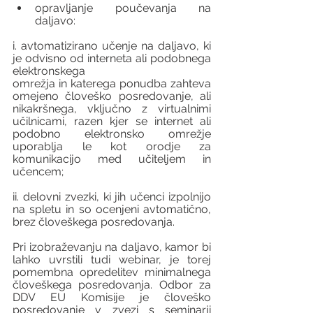
opravljanje poučevanja na 
daljavo:
i. avtomatizirano učenje na daljavo, ki 
je odvisno od interneta ali podobnega 
elektronskega 			        			
omrežja in katerega ponudba zahteva 
omejeno človeško posredovanje, ali 
nikakršnega, vključno z virtualnimi 
učilnicami, razen kjer se internet ali 
podobno elektronsko omrežje 
uporablja le kot orodje za 
komunikacijo med učiteljem in 
učencem; 
ii. delovni zvezki, ki jih učenci izpolnijo 
na spletu in so ocenjeni avtomatično, 
brez človeškega posredovanja.
Pri izobraževanju na daljavo, kamor bi 
lahko uvrstili tudi webinar, je torej 
pomembna opredelitev minimalnega 
človeškega posredovanja. Odbor za 
DDV EU Komisije je človeško 
posredovanje v zvezi s seminarji 