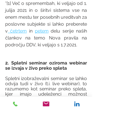
*[1] Več o spremembah, ki veljajo od 1. 
julija 2021 in o širitvi sistema vse na 
enem mestu ter posebnih ureditvah za 
poslovne subjekte si lahko preberete 
v
 četrtem
 in 
petem
 delu serije naših 
člankov na temo Nova pravila na 
področju DDV, ki veljajo s 1.7.2021.
2. Spletni seminar oziroma webinar 
se izvaja v živo preko spleta
Spletni izobraževalni seminar se lahko 
odvija tudi v živo (t.i. live webinar), to 
razumemo kot seminar preko spleta, 
kjer imajo udeleženci možnost 
postavljanja vprašanj in dajanja 
komentarjev, torej je možna interakcija 
med izvajalci in udeleženci seminarja. 
V tem primeru storitve ne moremo 
opredeliti kot elektronsko storitev, 
temveč kot storitev izobraževanja 