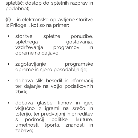
spletišč; dostop do spletnih razprav in 
podobno);
(f)
    in elektronsko opravljene storitve 
iz Priloge I, kot so na primer:
storitve spletne ponudbe, 
spletnega gostovanja, 
vzdrževanja programov in 
opreme na daljavo;
zagotavljanje programske 
opreme in njeno posodabljanje;
dobava slik, besedil in informacij 
ter dajanje na voljo podatkovnih 
zbirk;
dobava glasbe, filmov in iger, 
vključno z igrami na srečo in 
loterijo, ter predvajanj in prireditev 
s področij politike, kulture, 
umetnosti, športa, znanosti in 
zabave;