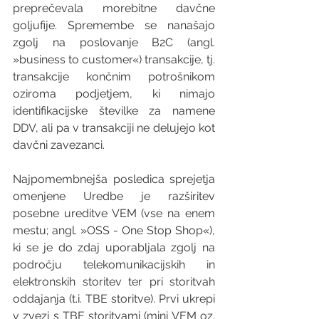
preprečevala morebitne davčne 
goljufije. Spremembe se nanašajo 
zgolj na poslovanje B2C (angl. 
»business to customer«) transakcije, tj. 
transakcije končnim potrošnikom 
oziroma podjetjem, ki nimajo 
identifikacijske številke za namene 
DDV, ali pa v transakciji ne delujejo kot 
davčni zavezanci. 
Najpomembnejša posledica sprejetja 
omenjene Uredbe je razširitev 
posebne ureditve VEM (vse na enem 
mestu; angl. »OSS - One Stop Shop«), 
ki se je do zdaj uporabljala zgolj na 
področju telekomunikacijskih in 
elektronskih storitev ter pri storitvah 
oddajanja (t.i. TBE storitve). Prvi ukrepi 
v zvezi s TBE storitvami (mini VEM oz. 