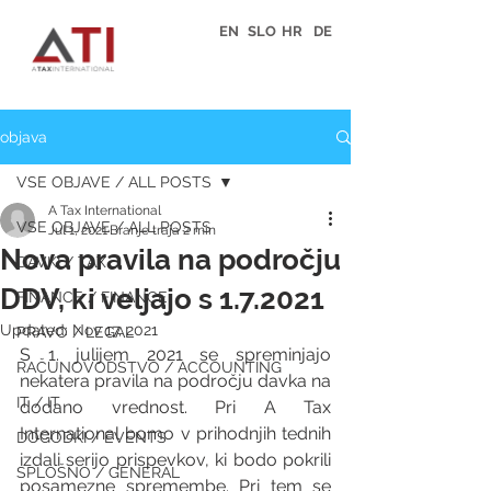
EN
SLO
HR
DE
objava
VSE OBJAVE / ALL POSTS
A Tax International
VSE OBJAVE / ALL POSTS
Jul 1, 2021
Branje traja 2 min
Nova pravila na področju
DAVKI / TAX
DDV, ki veljajo s 1.7.2021
FINANCE / FINANCE
Updated:
Nov 17, 2021
PRAVO / LEGAL
S 1. julijem 2021 se spreminjajo 
RAČUNOVODSTVO / ACCOUNTING
nekatera pravila na področju davka na 
IT / IT
dodano vrednost. Pri A Tax 
International bomo v prihodnjih tednih 
DOGODKI / EVENTS
izdali serijo prispevkov, ki bodo pokrili 
SPLOŠNO / GENERAL
posamezne spremembe. Pri tem se 