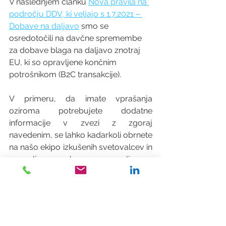
V naslednjem članku 
Nova pravila na 
področju DDV, ki veljajo s 1.7.2021 – 
Dobave na daljavo
 smo se 
osredotočili na davčne spremembe 
za dobave blaga na daljavo znotraj 
EU, ki so opravljene končnim 
potrošnikom (B2C transakcije).
V primeru, da imate vprašanja 
oziroma potrebujete dodatne 
informacije v zvezi z zgoraj 
navedenim, se lahko kadarkoli obrnete 
na našo ekipo izkušenih svetovalcev in 
z veseljem vam bomo pomagali.
Ta dokument (in vse informacije do 
katerih dostopate preko povezav v tem 
dokumentu) je namenjen zgolj 