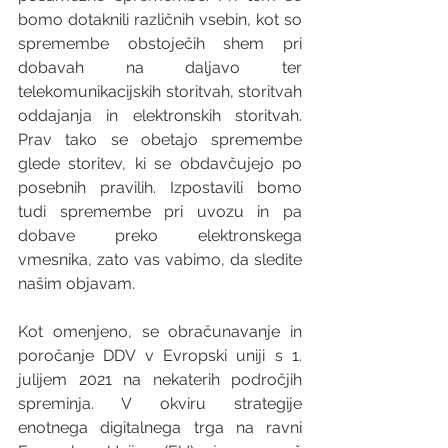
bomo dotaknili različnih vsebin, kot so 
spremembe obstoječih shem pri 
dobavah na daljavo ter 
telekomunikacijskih storitvah, storitvah 
oddajanja in elektronskih storitvah. 
Prav tako se obetajo spremembe 
glede storitev, ki se obdavčujejo po 
posebnih pravilih. Izpostavili bomo 
tudi spremembe pri uvozu in pa 
dobave preko elektronskega 
vmesnika, zato vas vabimo, da sledite 
našim objavam. 
Kot omenjeno, se obračunavanje in 
poročanje DDV v Evropski uniji s 1. 
julijem 2021 na nekaterih področjih 
spreminja. V okviru strategije 
enotnega digitalnega trga na ravni 