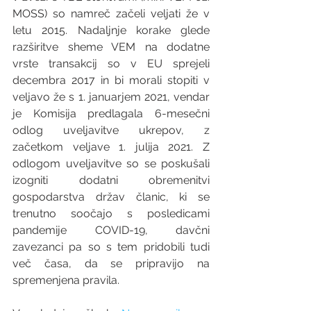
MOSS) so namreč začeli veljati že v 
letu 2015. Nadaljnje korake glede 
razširitve sheme VEM na dodatne 
vrste transakcij so v EU sprejeli 
decembra 2017 in bi morali stopiti v 
veljavo že s 1. januarjem 2021, vendar 
je Komisija predlagala 6-mesečni 
odlog uveljavitve ukrepov, z 
začetkom veljave 1. julija 2021. Z 
odlogom uveljavitve so se poskušali 
izogniti dodatni obremenitvi 
gospodarstva držav članic, ki se 
trenutno soočajo s posledicami 
pandemije COVID-19, davčni 
zavezanci pa so s tem pridobili tudi 
več časa, da se pripravijo na 
spremenjena pravila. 