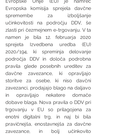
Evropske Unije (EU) je namreč 
Evropska komisija sprejela davčne 
spremembe za izboljšanje 
učinkovitosti na področju DDV, še 
zlasti pri čezmejnem e-trgovanju. V ta 
namen je bila 12. februarja 2020 
sprejeta Izvedbena uredba (EU) 
2020/194, ki spreminja delovanje 
področja DDV in določa podrobna 
pravila glede posebnih ureditev za 
davčne zavezance, ki opravljajo 
storitve za osebe, ki niso davčni 
zavezanci, prodajajo blago na daljavo 
in opravljajo nekatere domače 
dobave blaga. Nova pravila o DDV pri 
trgovanju v EU so prilagojena za 
enotni digitalni trg, in naj bi bila 
pravičnejša, enostavnejša za davčne 
zavezance, in bolj učinkovito 