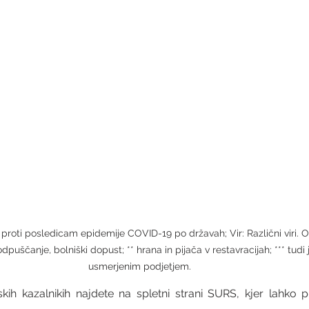
proti posledicam epidemije COVID-19 po državah; Vir: Različni viri. O
puščanje, bolniški dopust; ** hrana in pijača v restavracijah; *** tudi
usmerjenim podjetjem. 
h kazalnikih najdete na spletni strani SURS, kjer lahko p