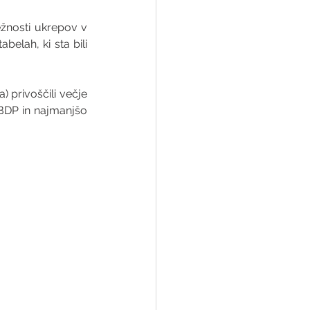
žnosti ukrepov v 
belah, ki sta bili 
) privoščili večje 
BDP in najmanjšo 