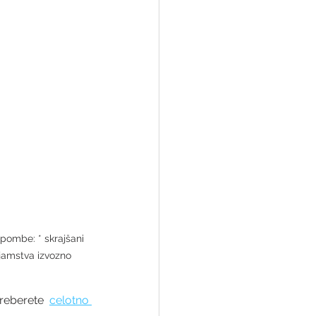
pombe: * skrajšani 
 jamstva izvozno 
reberete 
celotno 