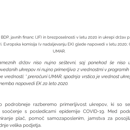
BDP, javnih financ (JF) in brezposelnosti v letu 2020 in ukrepi držav 
viri. Evropska komisija (v nadaljevanju EK) glede napovedi v letu 2020;
UMAR.
meznih držav niso nujno seštevni, saj ponekod še niso us
vedanih ukrepov ni nujno primerljiva z vrednostmi v programih st
 vrednosti; * preračuni UMAR, spodnja vrstica je vrednost ukrep
ememba napovedi EK za leto 2020. 
o podrobneje razberemo primerljivost ukrepov, ki so se 
 soočenje s posledicami epidemije COVID-19. Med podob
iranje plač, pomoč samozaposlenim, jamstva za posojila
dnje velika podjetja.