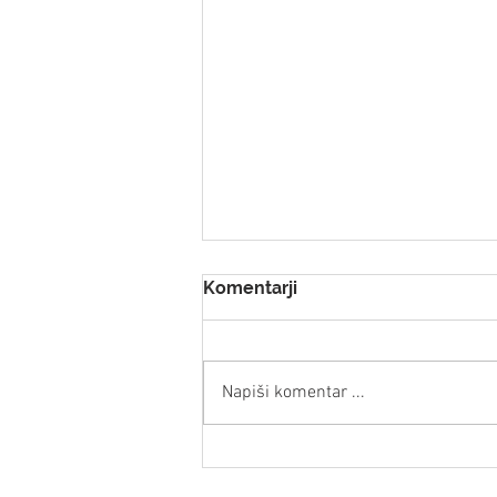
Komentarji
Napiši komentar ...
Kako poenostaviti
poročanje o ESG z uporabo