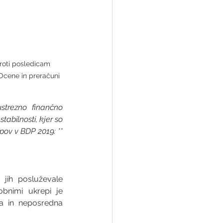
proti posledicam 
 Ocene in preračuni 
trezno finančno 
abilnosti, kjer so 
ov v BDP 2019: ** 
jih posluževale 
nimi ukrepi je 
 in neposredna 