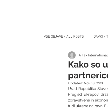
VSE OBJAVE / ALL POSTS
DAVKI / 
A Tax International
IT / IT
DOGODKI / EVENTS
Kako so 
partneric
Updated:
Nov 18, 2021
Urad Republike Sloven
Pregled ukrepov drža
zdravstvene in ekonomsk
tudi ukrepe na ravni E