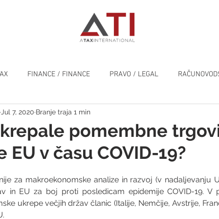
TAX
FINANCE / FINANCE
PRAVO / LEGAL
RAČUNOVODS
Jul 7, 2020
Branje traja 1 min
SPLOŠNO / GENERAL
ukrepale pomembne trgov
e EU v času COVID-19?
ije za makroekonomske analize in razvoj (v nadaljevanju UM
v in EU za boj proti posledicam epidemije COVID-19. V po
e ukrepe večjih držav članic (Italije, Nemčije, Avstrije, Franci
U.