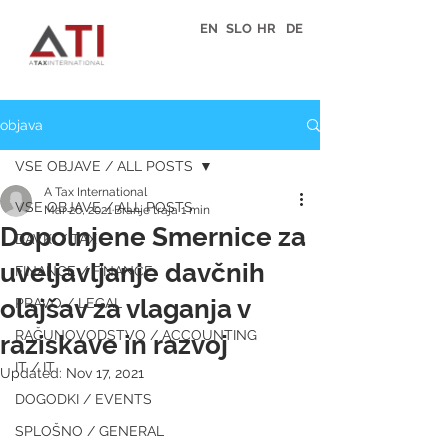
EN
SLO
HR
DE
objava
VSE OBJAVE / ALL POSTS
A Tax International
VSE OBJAVE / ALL POSTS
Mar 26, 2021
Branje traja 1 min
Dopolnjene Smernice za
DAVKI / TAX
uveljavljanje davčnih
FINANCE / FINANCE
olajšav za vlaganja v
PRAVO / LEGAL
RAČUNOVODSTVO / ACCOUNTING
raziskave in razvoj
IT / IT
Updated:
Nov 17, 2021
DOGODKI / EVENTS
SPLOŠNO / GENERAL