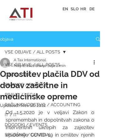
EN
SLO
HR
DE
objava
VSE OBJAVE / ALL POSTS
A Tax International
VSE OBJAVE / ALL POSTS
May 8, 2020
Branje traja 2 min
Oprostitev plačila DDV od
DAVKI / TAX
dobav zaščitne in
FINANCE / FINANCE
medicinske opreme
PRAVO / LEGAL
RAČUNOVODSTVO / ACCOUNTING
Updated:
Nov 18, 2021
Od 1.5.2020 je v veljavi Zakon o 
IT / IT
spremembah in dopolnitvah zakona o 
DOGODKI / EVENTS
interventnih ukrepih za zajezitev 
epidemije COVID-19 in omilitev njenih 
SPLOŠNO / GENERAL