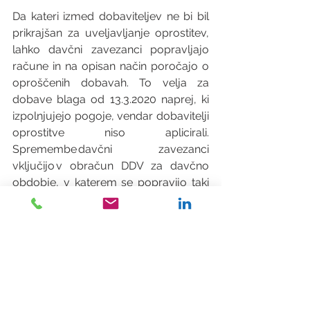
Da kateri izmed dobaviteljev ne bi bil 
prikrajšan za uveljavljanje oprostitev, 
lahko davčni zavezanci popravljajo 
račune in na opisan način poročajo o 
oproščenih dobavah. To velja za 
dobave blaga od 13.3.2020 naprej, ki 
izpolnjujejo pogoje, vendar dobavitelji 
oprostitve niso aplicirali. 
Spremembe davčni zavezanci 
vključijo v obračun DDV za davčno 
obdobje, v katerem se popravijo taki 
računi.  
V primeru dodatnih pojasnil glede 
davčne obravnave dobave oziroma 
pridobitev zaščitne in medicinske 
opreme znotraj EU so vam na voljo 
naši svetovalci, ki vam bodo z 