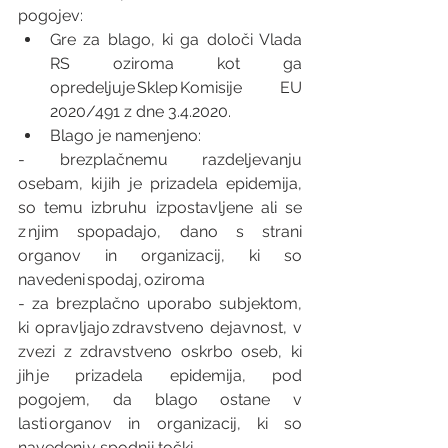
pogojev: 
Gre za blago, ki ga določi Vlada 
RS oziroma kot ga 
opredeljuje Sklep Komisije EU 
2020/491 z dne 3.4.2020. 
Blago je namenjeno:  
- brezplačnemu razdeljevanju 
osebam, ki jih je prizadela epidemija, 
so temu izbruhu izpostavljene ali se 
z njim spopadajo, dano s strani 
organov in organizacij, ki so 
navedeni spodaj, oziroma  
- za brezplačno uporabo subjektom, 
ki opravljajo zdravstveno dejavnost, v 
zvezi z zdravstveno oskrbo oseb, ki 
jih je prizadela epidemija, pod 
pogojem, da blago ostane v 
lasti organov in organizacij, ki so 
navedeni v spodnji točki. 