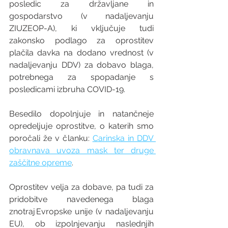
posledic za državljane in 
gospodarstvo (v nadaljevanju 
ZIUZEOP-A), ki vključuje tudi 
zakonsko podlago za oprostitev 
plačila davka na dodano vrednost (v 
nadaljevanju DDV) za dobavo blaga, 
potrebnega za spopadanje s 
posledicami izbruha COVID-19.  
Besedilo dopolnjuje in natančneje 
opredeljuje oprostitve, o katerih smo 
poročali že v članku: 
Carinska in DDV 
obravnava uvoza mask ter druge 
zaščitne opreme
. 
Oprostitev velja za dobave, pa tudi za 
pridobitve navedenega blaga 
znotraj Evropske unije (v nadaljevanju 
EU), ob izpolnjevanju naslednjih 