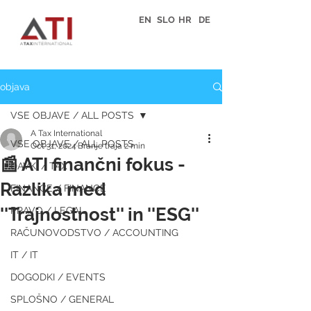
EN
SLO
HR
DE
objava
VSE OBJAVE / ALL POSTS
A Tax International
VSE OBJAVE / ALL POSTS
Oct 31, 2024
Branje traja 2 min
📰 ATI finančni fokus -
DAVKI / TAX
Razlika med
FINANCE / FINANCE
''Trajnostnost'' in ''ESG''
PRAVO / LEGAL
RAČUNOVODSTVO / ACCOUNTING
IT / IT
DOGODKI / EVENTS
SPLOŠNO / GENERAL