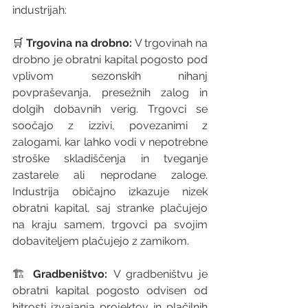
industrijah:
🛒 
Trgovina na drobno:
 V trgovinah na 
drobno je obratni kapital pogosto pod 
vplivom sezonskih nihanj 
povpraševanja, presežnih zalog in 
dolgih dobavnih verig. Trgovci se 
soočajo z izzivi, povezanimi z 
zalogami, kar lahko vodi v nepotrebne 
stroške skladiščenja in tveganje 
zastarele ali neprodane zaloge. 
Industrija običajno izkazuje nizek 
obratni kapital, saj stranke plačujejo 
na kraju samem, trgovci pa svojim 
dobaviteljem plačujejo z zamikom.
🏗️ 
Gradbeništvo:
 V gradbeništvu je 
obratni kapital pogosto odvisen od 
hitrosti izvajanja projektov in plačilnih 