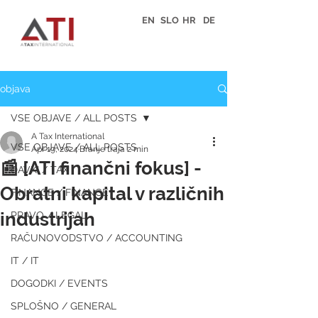
EN
SLO
HR
DE
objava
VSE OBJAVE / ALL POSTS
A Tax International
VSE OBJAVE / ALL POSTS
Apr 19, 2024
Branje traja 2 min
📰 [ATI finančni fokus] -
DAVKI / TAX
Obratni kapital v različnih
FINANCE / FINANCE
industrijah
PRAVO / LEGAL
RAČUNOVODSTVO / ACCOUNTING
IT / IT
DOGODKI / EVENTS
SPLOŠNO / GENERAL