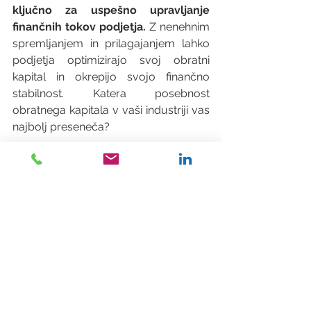
ključno za uspešno upravljanje 
finančnih tokov podjetja.
 Z nenehnim 
spremljanjem in prilagajanjem lahko 
podjetja optimizirajo svoj obratni 
kapital in okrepijo svojo finančno 
stabilnost. Katera posebnost 
obratnega kapitala v vaši industriji vas 
najbolj preseneča?
💡 Za podrobnejše informacije in 
prilagojeno svetovanje so naši 
strokovnjaki na voljo za brezplačen 
posvet. Rezervirajte svoj termin zdaj in 
skupaj bomo zasnovali strategijo za 
optimizacijo vašega obratnega 
kapitala.
📅 Rezervirajte termin za brezplačen 
posvet: 
https://lnkd.in/eiHFDu_q