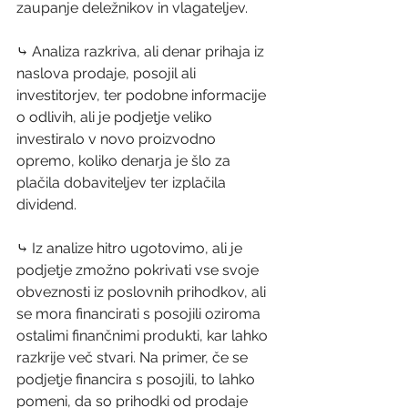
zaupanje deležnikov in vlagateljev.
⤷ Analiza razkriva, ali denar prihaja iz 
naslova prodaje, posojil ali 
investitorjev, ter podobne informacije 
o odlivih, ali je podjetje veliko 
investiralo v novo proizvodno 
opremo, koliko denarja je šlo za 
plačila dobaviteljev ter izplačila 
dividend. 
⤷ Iz analize hitro ugotovimo, ali je 
podjetje zmožno pokrivati vse svoje 
obveznosti iz poslovnih prihodkov, ali 
se mora financirati s posojili oziroma 
ostalimi finančnimi produkti, kar lahko 
razkrije več stvari. Na primer, če se 
podjetje financira s posojili, to lahko 
pomeni, da so prihodki od prodaje 