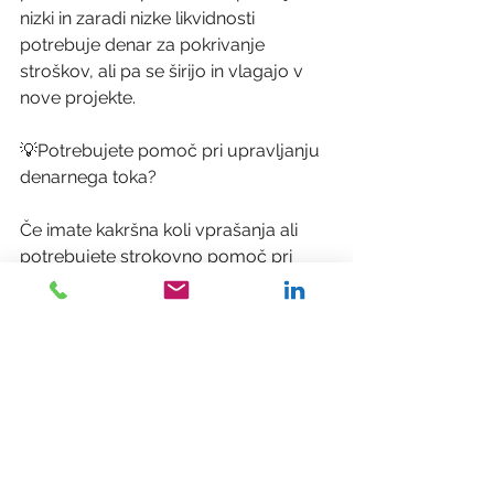
nizki in zaradi nizke likvidnosti 
potrebuje denar za pokrivanje 
stroškov, ali pa se širijo in vlagajo v 
nove projekte.
💡Potrebujete pomoč pri upravljanju 
denarnega toka?
Če imate kakršna koli vprašanja ali 
potrebujete strokovno pomoč pri 
upravljanju denarnega toka vašega 
podjetja, ne oklevajte in se povežite z 
našimi strokovnjaki!
📅 Rezervirajte 
termin: 
https://lnkd.in/eiHFDu_q
hashtag#ATI
hashtag#Likvidnost
hash