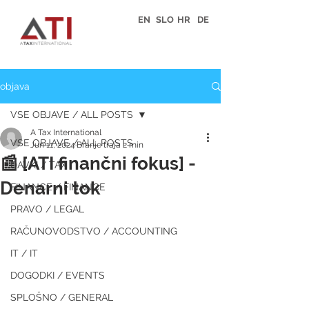
EN
SLO
HR
DE
objava
VSE OBJAVE / ALL POSTS
A Tax International
VSE OBJAVE / ALL POSTS
Jun 11, 2024
Branje traja 2 min
📰 [ATI finančni fokus] -
DAVKI / TAX
Denarni tok
FINANCE / FINANCE
PRAVO / LEGAL
RAČUNOVODSTVO / ACCOUNTING
IT / IT
DOGODKI / EVENTS
SPLOŠNO / GENERAL