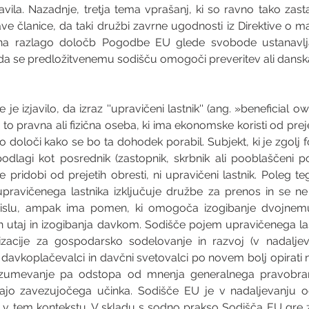
ila. Nazadnje, tretja tema vprašanj, ki so ravno tako zasta
e članice, da taki družbi zavrne ugodnosti iz Direktive o mat
na razlago določb Pogodbe EU glede svobode ustanavljan
 da se predložitvenemu sodišču omogoči preveritev ali danska
je izjavilo, da izraz ''upravičeni lastnik'' (ang. »beneficial o
o pravna ali fizična oseba, ki ima ekonomske koristi od prejet
o določi kako se bo ta dohodek porabil. Subjekt, ki je zgolj
odlagi kot posrednik (zastopnik, skrbnik ali pooblaščeni p
ne pridobi od prejetih obresti, ni upravičeni lastnik. Poleg t
pravičenega lastnika izključuje družbe za prenos in se n
slu, ampak ima pomen, ki omogoča izogibanje dvojnemu
 utaj in izogibanja davkom. Sodišče pojem upravičenega last
nizacije za gospodarsko sodelovanje in razvoj (v nadaljev
davkoplačevalci in davčni svetovalci po novem bolj opirati 
razumevanje pa odstopa od mnenja generalnega pravobrani
jo zavezujočega učinka. Sodišče EU je v nadaljevanju od
v tem kontekstu. V skladu s sodno prakso Sodišča EU gre z