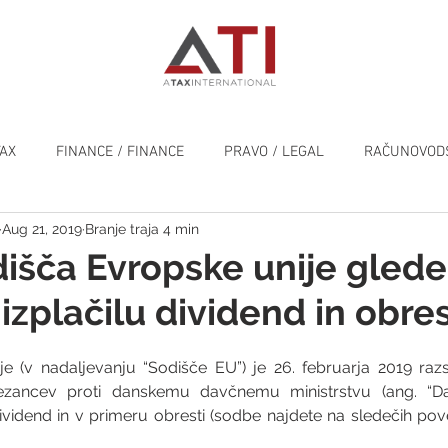
TAX
FINANCE / FINANCE
PRAVO / LEGAL
RAČUNOVODS
Aug 21, 2019
Branje traja 4 min
SPLOŠNO / GENERAL
išča Evropske unije glede
izplačilu dividend in obres
e (v nadaljevanju “Sodišče EU”) je 26. februarja 2019 raz
ezancev proti danskemu davčnemu ministrstvu (ang. “Dan
dividend in v primeru obresti (sodbe najdete na sledečih pov