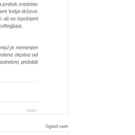
pretok sredstev 
t tretje države. 
ali so izpolnjeni 
odtegljaja.
ntu) je namenjen 
vedena dejstva od 
otrebno pridobiti 
Ogled vseh