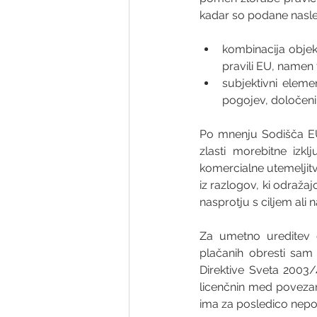
kadar so podane nasl
kombinacija objek
pravili EU, namen t
subjektivni eleme
pogojev, določeni
Po mnenju Sodišča EU 
zlasti morebitne izkl
komercialne utemeljitv
iz razlogov, ki odražaj
nasprotju s ciljem al
Za umetno ureditev g
plačanih obresti sam 
Direktive Sveta 2003/
licenčnin med povezanim
ima za posledico nepo