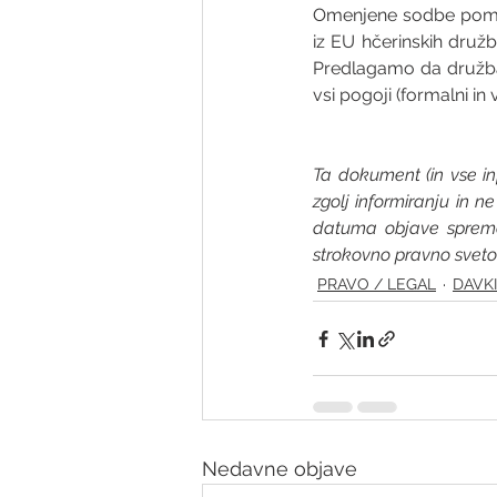
Omenjene sodbe pomem
iz EU hčerinskih družb
Predlagamo da družba, k
vsi pogoji (formalni in
Ta dokument (in vse i
zgolj informiranju in 
datuma objave spremeni
strokovno pravno sveto
PRAVO / LEGAL
DAVKI
Nedavne objave