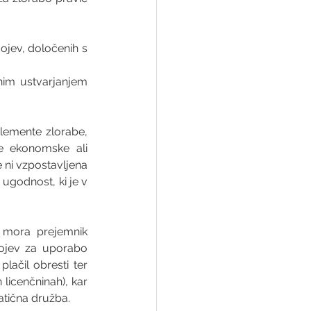
jev, določenih s 
nim ustvarjanjem 
lemente zlorabe, 
ne ekonomske ali 
 ni vzpostavljena 
ugodnost, ki je v 
 mora prejemnik 
gojev za uporabo 
ačil obresti ter 
licenčninah), kar 
atična družba.