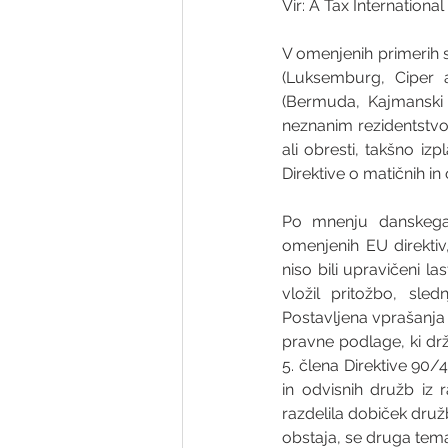
Vir: A Tax International
V omenjenih primerih st
(Luksemburg, Ciper al
(Bermuda, Kajmanski o
neznanim rezidentstvo
ali obresti, takšno i
Direktive o matičnih in
Po mnenju danskega 
omenjenih EU direktiv
niso bili upravičeni la
vložil pritožbo, sl
Postavljena vprašanja
pravne podlage, ki drž
5. člena Direktive 90
in odvisnih družb iz r
razdelila dobiček druž
obstaja, se druga tema