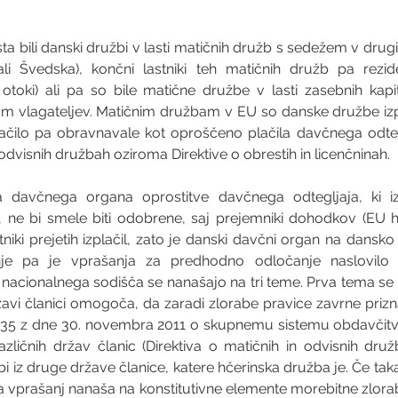
a bili danski družbi v lasti matičnih družb s sedežem v drugi 
i Švedska), končni lastniki teh matičnih družb pa reziden
toki) ali pa so bile matične družbe v lasti zasebnih kapit
m vlagateljev. Matičnim družbam v EU so danske družbe izp
zplačilo pa obravnavale kot oproščeno plačila davčnega odteg
 odvisnih družbah oziroma Direktive o obrestih in licenčninah.
davčnega organa oprostitve davčnega odtegljaja, ki izh
, ne bi smele biti odobrene, saj prejemniki dohodkov (EU h
stniki prejetih izplačil, zato je danski davčni organ na dansk
ednje pa je vprašanja za predhodno odločanje naslovilo
 nacionalnega sodišča se nanašajo na tri teme. Prva tema se 
avi članici omogoča, da zaradi zlorabe pravice zavrne prizna
/435 z dne 30. novembra 2011 o skupnemu sistemu obdavčitv
azličnih držav članic (Direktiva o matičnih in odvisnih družb
bi iz druge države članice, katere hčerinska družba je. Če ta
 vprašanj nanaša na konstitutivne elemente morebitne zlorabe