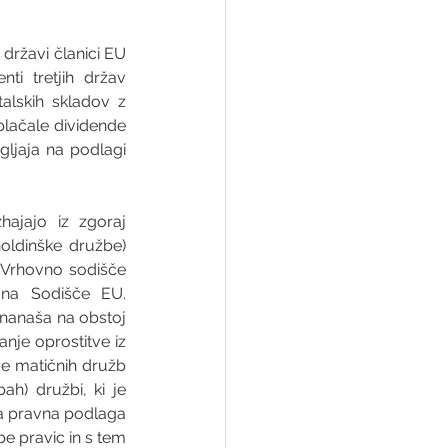
državi članici EU 
ti tretjih držav 
alskih skladov z 
lačale dividende 
ljaja na podlagi 
ajajo iz zgoraj 
oldinške družbe) 
o Vrhovno sodišče 
 na Sodišče EU. 
nanaša na obstoj 
nje oprostitve iz 
e matičnih družb 
ah) družbi, ki je 
ka pravna podlaga 
 pravic in s tem 