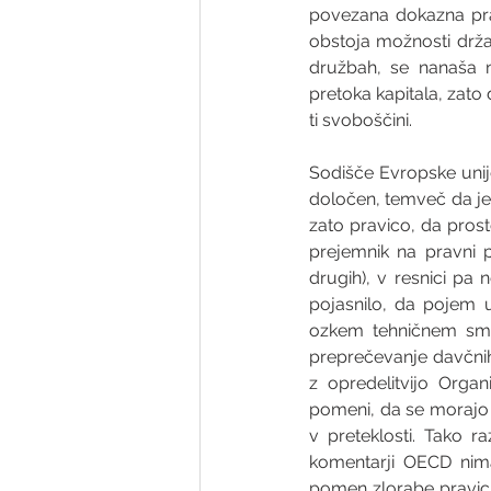
povezana dokazna prav
obstoja možnosti držav
družbah, se nanaša 
pretoka kapitala, zato
ti svoboščini.
Sodišče Evropske unije 
določen, temveč da je t
zato pravico, da prost
prejemnik na pravni p
drugih), v resnici pa 
pojasnilo, da pojem u
ozkem tehničnem smi
preprečevanje davčnih
z opredelitvijo Orga
pomeni, da se morajo 
v preteklosti. Tako 
komentarji OECD nima
pomen zlorabe pravic 