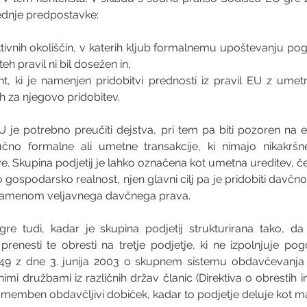
ednje predpostavke:
tivnih okoliščin, v katerih kljub formalnemu upoštevanju pogo
eh pravil ni bil dosežen in,  
nt, ki je namenjen pridobitvi prednosti iz pravil EU z umet
h za njegovo pridobitev. 
je potrebno preučiti dejstva, pri tem pa biti pozoren na e
jučno formalne ali umetne transakcije, ki nimajo nikakrš
e. Skupina podjetij je lahko označena kot umetna ureditev, če
o gospodarsko realnost, njen glavni cilj pa je pridobiti davčno 
i namenom veljavnega davčnega prava.
re tudi, kadar je skupina podjetij strukturirana tako, da
prenesti te obresti na tretje podjetje, ki ne izpolnjuje po
49 z dne 3. junija 2003 o skupnem sistemu obdavčevanja pl
i družbami iz različnih držav članic (Direktiva o obrestih in 
memben obdavčljivi dobiček, kadar to podjetje deluje kot m