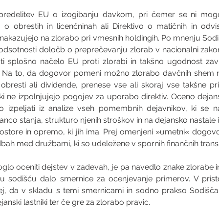
opredelitev EU o izogibanju davkom, pri čemer se ni mogo
 o obrestih in licenčninah ali Direktivo o matičnih in odvis
i nakazujejo na zlorabo pri vmesnih holdingih. Po mnenju Sod
odsotnosti določb o preprečevanju zlorab v nacionalni zakono
i splošno načelo EU proti zlorabi in takšno ugodnost zavr
c. Na to, da dogovor pomeni možno zlorabo davčnih shem na
obresti ali dividende, prenese vse ali skoraj vse takšne p
ki ne izpolnjujejo pogojev za uporabo direktiv. Oceno deja
o izpeljati iz analize vseh pomembnih dejavnikov, ki se na
anco stanja, strukturo njenih stroškov in na dejansko nastale iz
ostore in opremo, ki jih ima. Prej omenjeni »umetni« dogovor
dbah med družbami, ki so udeležene v spornih finančnih trans
glo oceniti dejstev v zadevah, je pa navedlo znake zlorabe in 
u sodišču dalo smernice za ocenjevanje primerov. V pristo
rej, da v skladu s temi smernicami in sodno prakso Sodišča 
nski lastniki ter če gre za zlorabo pravic.