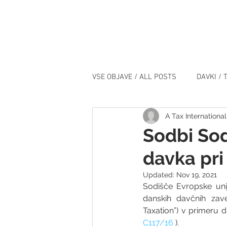
VSE OBJAVE / ALL POSTS
DAVKI / 
A Tax International
IT / IT
DOGODKI / EVENTS
Sodbi Sod
davka pri 
Updated:
Nov 19, 2021
Sodišče Evropske unij
danskih davčnih zav
Taxation”) v primeru 
C117/16 
).