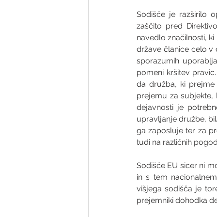
Sodišče je razširilo 
zaščito pred Direktivo
navedlo značilnosti, k
države članice celo v 
sporazumih uporabljat
pomeni kršitev pravi
da družba, ki prejme 
prejemu za subjekte, 
dejavnosti je potrebn
upravljanje družbe, bil
ga zaposluje ter za pr
tudi na različnih pogo
Sodišče EU sicer ni mo
in s tem nacionalnem
višjega sodišča je to
prejemniki dohodka deja