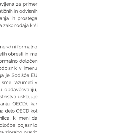
vljena za primer 
ičnih in odvisnih 
ja in prostega 
 zakonodaja krši 
wner«) ni formalno 
ih obresti in ima 
 formalno določen 
odpisnik v imenu 
ega je Sodišče EU 
e sme razumeti v 
 obdavčevanju, 
ništva usklajuje 
anju OECD), kar 
na delo OECD kot 
lca, ki meni da 
ločbe pojasnilo 
a zlorabo pravic 