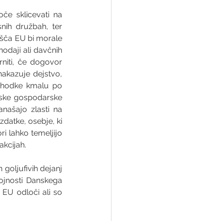
če sklicevati na 
nih družbah, ter 
išča EU bi morale 
daji ali davčnih 
niti, če dogovor 
kazuje dejstvo, 
rihodke kmalu po 
nske gospodarske 
našajo zlasti na 
datke, osebje, ki 
i lahko temeljijo 
akcijah.
goljufivih dejanj 
jnosti Danskega 
EU odloči ali so 