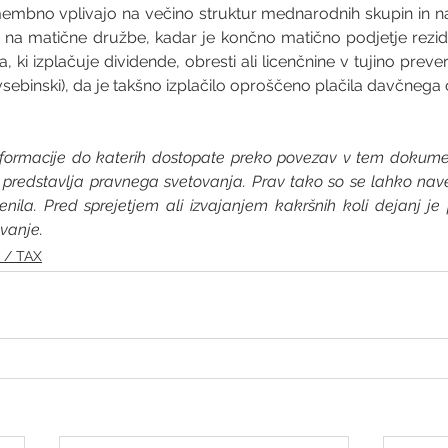
bno vplivajo na večino struktur mednarodnih skupin in na 
 na matične družbe, kadar je končno matično podjetje reziden
i izplačuje dividende, obresti ali licenčnine v tujino preveri, 
 vsebinski), da je takšno izplačilo oproščeno plačila davčnega 
nformacije do katerih dostopate preko povezav v tem dokume
ne predstavlja pravnega svetovanja. Prav tako so se lahko na
la. Pred sprejetjem ali izvajanjem kakršnih koli dejanj je p
vanje.
 / TAX