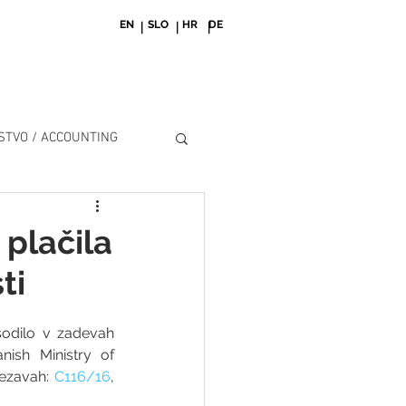
EN
SLO
HR
DE
| | |
TVO / ACCOUNTING
 plačila
ti
sodilo v zadevah 
ish Ministry of 
ezavah: 
C116/16
, 