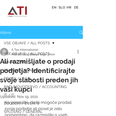
EN
SLO
HR
DE
objava
VSE OBJAVE / ALL POSTS
A Tax International
VSE OBJAVE / ALL POSTS
Mar 26, 2019
Branje traja 3 min
Ali razmišljate o prodaji
DAVKI / TAX
podjetja? Identificirajte
FINANCE / FINANCE
svoje slabosti preden jih
PRAVO / LEGAL
RAČUNOVODSTVO / ACCOUNTING
vaši kupci
IT / IT
Updated:
Nov 19, 2021
Ko pomislite, da bi mogoče prodali 
DOGODKI / EVENTS
svoje podjetje ali posel je zelo 
SPLOŠNO / GENERAL
pomembno, da razmislite o vseh 