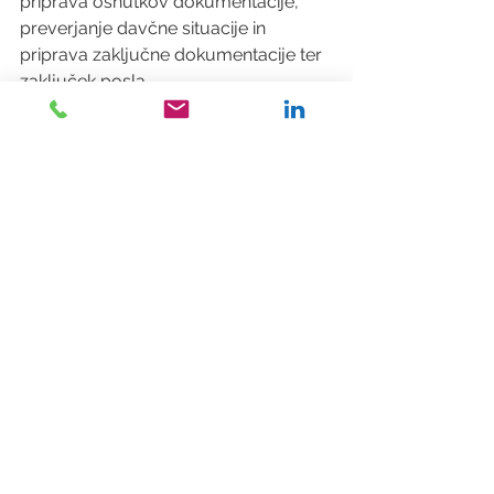
priprava osnutkov dokumentacije, 
preverjanje davčne situacije in 
priprava zaključne dokumentacije ter 
zaključek posla.
V primeru, da se odločate za prodajo 
podjetja oziroma ste že v postopku 
prodaje, vam lahko s svojimi 
strokovnjaki pomagamo pri 
identifikaciji ključnih faktorjev ter 
nudimo strokovno pomoč pri pripravi 
podjetja na uspešno prodajo. 
Pomagali vam bomo, da bo vaš 
proces prodaje podjetja potekal 
gladko, brez nepredvidenih zapletov 
ter z uspešnejšo transakcijo.
Ta dokument (in vse informacije do 