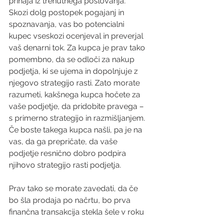
prihaja iz trenutnega poslovanja. 
Skozi dolg postopek pogajanj in 
spoznavanja, vas bo potencialni 
kupec vseskozi ocenjeval in preverjal 
vaš denarni tok. Za kupca je prav tako 
pomembno, da se odloči za nakup 
podjetja, ki se ujema in dopolnjuje z 
njegovo strategijo rasti. Zato morate 
razumeti, kakšnega kupca hočete za 
vaše podjetje, da pridobite pravega – 
s primerno strategijo in razmišljanjem. 
Če boste takega kupca našli, pa je na 
vas, da ga prepričate, da vaše 
podjetje resnično dobro podpira 
njihovo strategijo rasti podjetja.
Prav tako se morate zavedati, da če 
bo šla prodaja po načrtu, bo prva 
finančna transakcija stekla šele v roku 