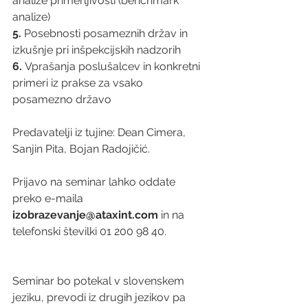
analize primerljivosti (benchmark 
analize)
5. 
Posebnosti posameznih držav in 
izkušnje pri inšpekcijskih nadzorih
6. 
Vprašanja poslušalcev in konkretni 
primeri iz prakse za vsako 
posamezno državo
Predavatelji iz tujine: Dean Cimera, 
Sanjin Pita, Bojan Radojičić.
Prijavo na seminar lahko oddate 
preko e-maila 
izobrazevanje@ataxint.com
 in na 
telefonski številki 01 200 98 40.
Seminar bo potekal v slovenskem 
jeziku, prevodi iz drugih jezikov pa 