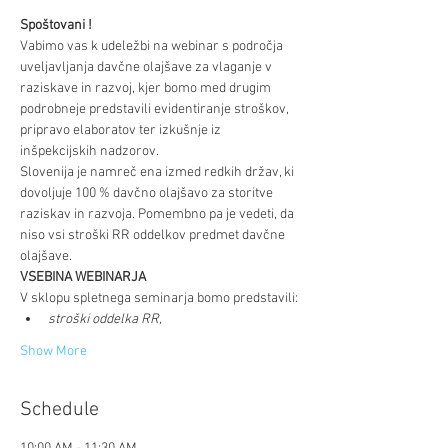
Spoštovani !
Vabimo vas k udeležbi na webinar s področja 
uveljavljanja davčne olajšave za vlaganje v 
raziskave in razvoj, kjer bomo med drugim 
podrobneje predstavili evidentiranje stroškov, 
pripravo elaboratov ter izkušnje iz 
inšpekcijskih nadzorov.
Slovenija je namreč ena izmed redkih držav, ki 
dovoljuje 100 % davčno olajšavo za storitve 
raziskav in razvoja. Pomembno pa je vedeti, da 
niso vsi stroški RR oddelkov predmet davčne 
olajšave.
VSEBINA WEBINARJA
V sklopu spletnega seminarja bomo predstavili:
stroški oddelka RR,
Show More
Schedule