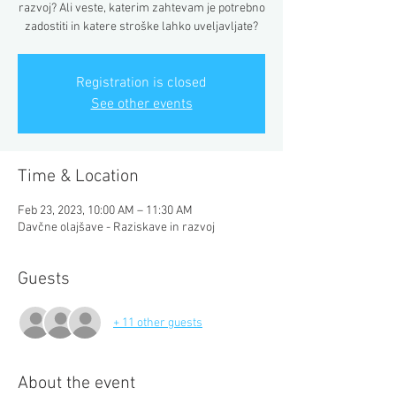
razvoj? Ali veste, katerim zahtevam je potrebno
zadostiti in katere stroške lahko uveljavljate?
Registration is closed
See other events
Time & Location
Feb 23, 2023, 10:00 AM – 11:30 AM
Davčne olajšave - Raziskave in razvoj
Guests
+ 11 other guests
About the event