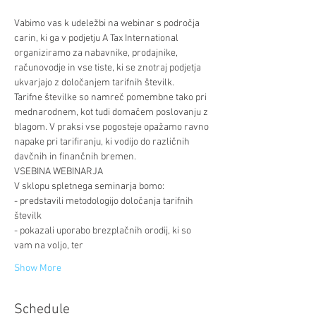
Vabimo vas k udeležbi na webinar s področja 
carin, ki ga v podjetju A Tax International 
organiziramo za nabavnike, prodajnike, 
računovodje in vse tiste, ki se znotraj podjetja 
ukvarjajo z določanjem tarifnih številk.
Tarifne številke so namreč pomembne tako pri 
mednarodnem, kot tudi domačem poslovanju z 
blagom. V praksi vse pogosteje opažamo ravno 
napake pri tarifiranju, ki vodijo do različnih 
davčnih in finančnih bremen.
VSEBINA WEBINARJA
V sklopu spletnega seminarja bomo:
- predstavili metodologijo določanja tarifnih 
številk
- pokazali uporabo brezplačnih orodij, ki so 
vam na voljo, ter
Show More
Schedule